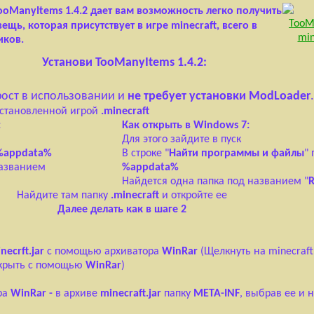
oManyItems 1.4.2 дает вам возможность легко получить
ещь, которая присутствует в игре minecraft, всего в
иков.
Установи
TooManyItems 1.4.2:
рост в использовании и
не требует установки ModLoader
.
установленной игрой
.minecraft
:
Как открыть в Windows 7:
Для этого зайдите в пуск
%appdata%
В строке "
Найти программы и файлы
"
названием
%appdata%
Найдется одна папка под названием "
Найдите там папку
.minecraft
и откройте ее
Далее делать как в шаге 2
necrft.jar
с помощью архиватора
WinRar
(Щелкнуть на minecraft
ткрыть с помощью
WinRar
)
ора
WinRar
-
в архиве
minecraft.jar
папку
META-INF
, выбрав ее и 