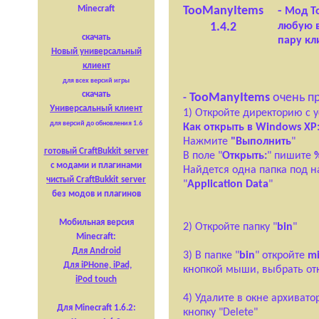
TooManyItems
-
Minecraft
Мод To
1.4.2
любую в
скачать
пару кл
Новый универсальный
клиент
для всех версий игры
скачать
TooManyItems
очень п
-
Универсальный клиент
1) Откройте директорию с 
для версий до обновления 1.6
Как открыть в Windows XP
Нажмите
"Выполнить
"
готовый CraftBukkit server
В поле "
Открыть:
" пишите
с модами и плагинами
Найдется одна папка под 
чистый CraftBukkit server
"
Application Data
"
без модов и плагинов
Мобильная версия
2) Откройте папку "
bin
"
Minecraft:
Для Android
3) В папке "
bin
" откройте
mi
Для
iPHone,
iPad,
кнопкой мыши, выбрать о
iPod touch
4) Удалите в окне архиват
Для Minecraft 1.6.2:
кнопку "Delete"