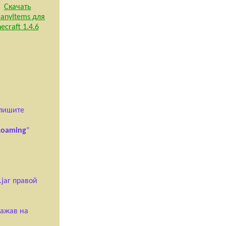
 пишите
Roaming
"
.jar правой
нажав на