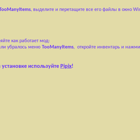
TooManyItems
, выделите и перетащите все его файлы в окно Wi
ряйте как работает мод:
 или убралось меню
TooManyItems
, откройте инвентарь и нажми
в установке используйте
Pipix
!