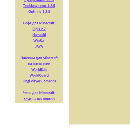
Русификатор 1.2.5
TooManyItems 1.2.5
Optifine 1.2.5
Софт для Minecraft:
Pipix 2.7
Hamachi
WinRar
JAVA
Плагины для Minecraft
на все версии
WorldEdit
WorldGuard
Singl Player Comands
Читы для Minecraft:
x-ray
на все версии