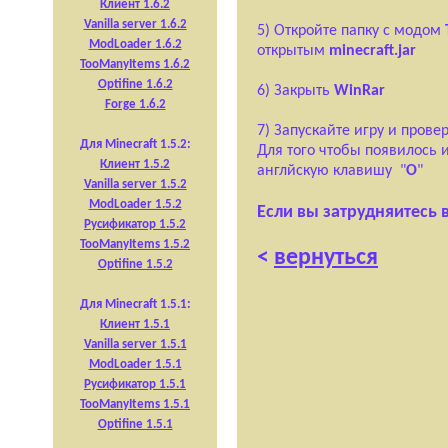
Клиент 1.6.2
Vanilla server 1.6.2
5) Откройте папку с модом
ModLoader 1.6.2
открытым
minecraft.jar
TooManyItems 1.6.2
Optifine 1.6.2
6) Закрыть
WinRar
Forge 1.6.2
7) Запускайте игру и прове
Для Minecraft 1.5.2:
Для того чтобы появилось
Клиент 1.5.2
англйскую клавишу "
O
"
Vanilla server 1.5.2
ModLoader 1.5.2
Если вы затрудняитесь 
Русификатор 1.5.2
TooManyItems 1.5.2
<
вернуться
Optifine 1.5.2
Для Minecraft 1.5.1:
Клиент 1.5.1
Vanilla server 1.5.1
ModLoader 1.5.1
Русификатор 1.5.1
TooManyItems 1.5.1
Optifine 1.5.1