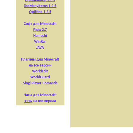
Русификатор 1.2.5
TooManyItems 1.2.5
Optifine 1.2.5
Софт для Minecraft:
Pipix 2.7
Hamachi
WinRar
JAVA
Плагины для Minecraft
на все версии
WorldEdit
WorldGuard
Singl Player Comands
Читы для Minecraft:
x-ray
на все версии