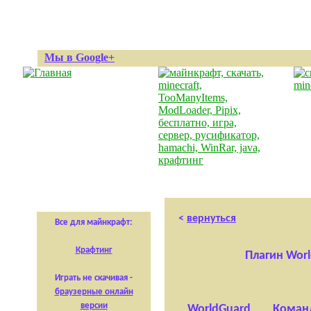
Мы в Google+
<
вернуться
Все для майнкрафт:
Крафтинг
Плагин Worl
Играть не скачивая -
браузерные онлайн
версии
WorldGuard
Команд