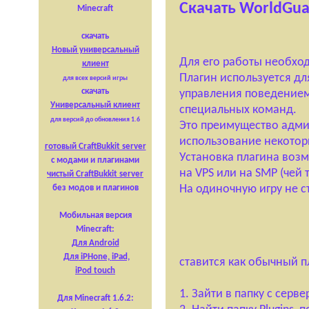
Скачать WorldGua
Minecraft
скачать
Новый универсальный
Для его работы необхо
клиент
Плагин используется дл
для всех версий игры
скачать
управления поведением
Универсальный клиент
специальных команд.
для версий до обновления 1.6
Это преимущество админ
использование некотор
готовый CraftBukkit server
Установка плагина возмо
с модами и плагинами
на VPS или на SMP (чей т
чистый CraftBukkit server
На одиночную игру не с
без модов и плагинов
Мобильная версия
Minecraft:
Для Android
Для
iPHone,
iPad,
ставится как обычный пл
iPod touch
1. Зайти в папку с серв
Для Minecraft 1.6.2: