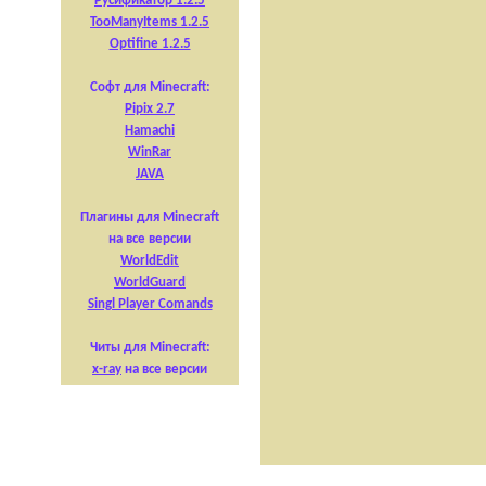
Русификатор 1.2.5
TooManyItems 1.2.5
Optifine 1.2.5
Софт для Minecraft:
Pipix 2.7
Hamachi
WinRar
JAVA
Плагины для Minecraft
на все версии
WorldEdit
WorldGuard
Singl Player Comands
Читы для Minecraft:
x-ray
на все версии